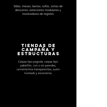
Sillas, mesas, barras, sofás, zonas de
descanso, estaciones modulares y
mostradores de registro.
Tiendas de
campaña y
estructuras
Carpas tipo pagoda, carpas tipo
pabellón, con o sin paredes,
cerramientos transparentes, suelo
nivelado y escenarios.