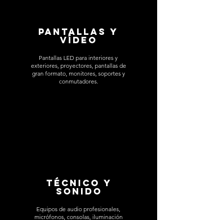
Pantallas y
vídeo
Pantallas LED para interiores y
exteriores, proyectores, pantallas de
gran formato, monitores, soportes y
conmutadores.
Técnico y
sonido
Equipos de audio profesionales,
micrófonos, consolas, iluminación