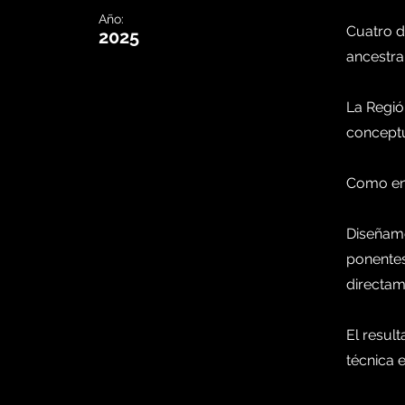
Año:
Cuatro d
2025
ancestra
La Regió
conceptu
Como ent
Diseñamo
ponentes
directame
El resul
técnica 