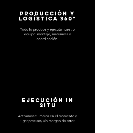
Producción y
logística 360°
Todo lo produce y ejecuta nuestro
equipo: montaje, materiales y
coordinación.
Ejecución in
situ
Activamos tu marca en el momento y
lugar precisos, sin margen de error.