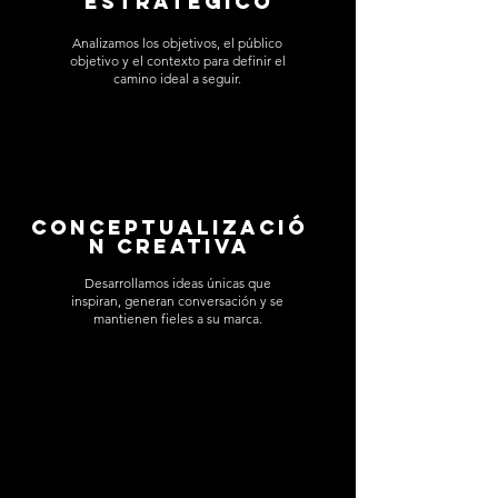
estratégico
Analizamos los objetivos, el público
objetivo y el contexto para definir el
camino ideal a seguir.
Conceptualizació
n creativa
Desarrollamos ideas únicas que
inspiran, generan conversación y se
mantienen fieles a su marca.